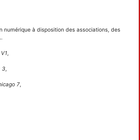
on numérique à disposition des associations, des
…
 V1
,
s 3
,
hicago 7
,