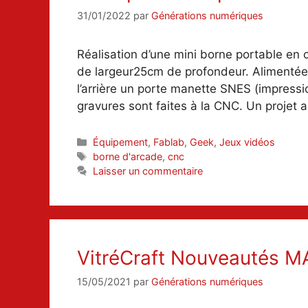
31/01/2022
par
Générations numériques
Réalisation d’une mini borne portable en
de largeur25cm de profondeur. Alimentée 
l’arrière un porte manette SNES (impressi
gravures sont faites à la CNC. Un projet
Catégories
Équipement
,
Fablab
,
Geek
,
Jeux vidéos
Étiquettes
borne d'arcade
,
cnc
Laisser un commentaire
VitréCraft Nouveautés M
15/05/2021
par
Générations numériques